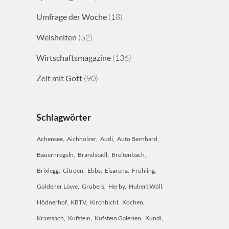
Umfrage der Woche
(18)
Weisheiten
(52)
Wirtschaftsmagazine
(136)
Zeit mit Gott
(90)
Schlagwörter
Achensee
Aichholzer
Audi
Auto Bernhard
Bauernregeln
Brandstadl
Breitenbach
Brixlegg
Citroen
Ebbs
Eisarena
Frühling
Goldener Löwe
Grubers
Herby
Hubert Wöll
Hödnerhof
KBTV
Kirchbichl
Kochen
Kramsach
Kufstein
Kufstein Galerien
Kundl