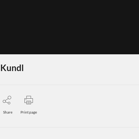
 Kundl
Share
Print page