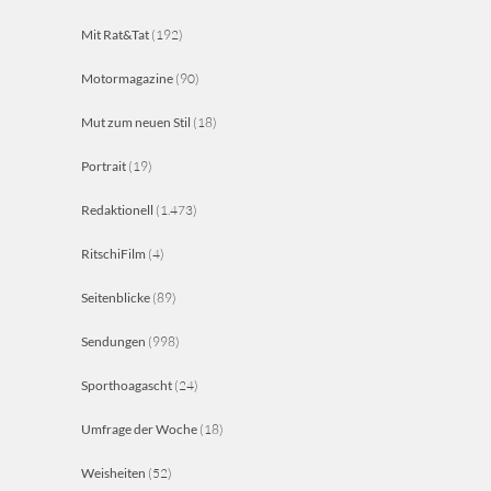
Mit Rat&Tat
(192)
Motormagazine
(90)
Mut zum neuen Stil
(18)
Portrait
(19)
Redaktionell
(1.473)
RitschiFilm
(4)
Seitenblicke
(89)
Sendungen
(998)
Sporthoagascht
(24)
Umfrage der Woche
(18)
Weisheiten
(52)