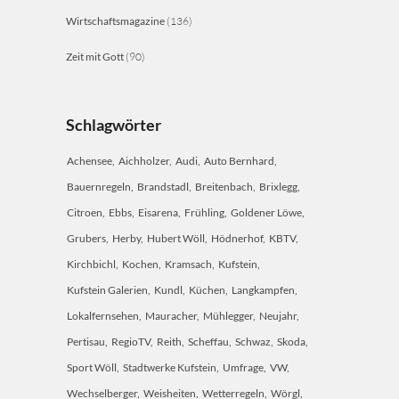
Wirtschaftsmagazine
(136)
Zeit mit Gott
(90)
Schlagwörter
Achensee
Aichholzer
Audi
Auto Bernhard
Bauernregeln
Brandstadl
Breitenbach
Brixlegg
Citroen
Ebbs
Eisarena
Frühling
Goldener Löwe
Grubers
Herby
Hubert Wöll
Hödnerhof
KBTV
Kirchbichl
Kochen
Kramsach
Kufstein
Kufstein Galerien
Kundl
Küchen
Langkampfen
Lokalfernsehen
Mauracher
Mühlegger
Neujahr
Pertisau
RegioTV
Reith
Scheffau
Schwaz
Skoda
Sport Wöll
Stadtwerke Kufstein
Umfrage
VW
Wechselberger
Weisheiten
Wetterregeln
Wörgl