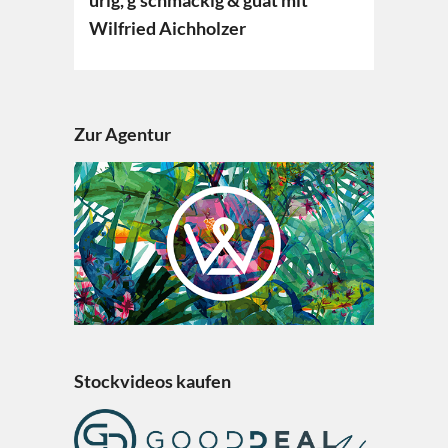
urig, g’schmackig & guat mit
Wilfried Aichholzer
Zur Agentur
Stockvideos kaufen