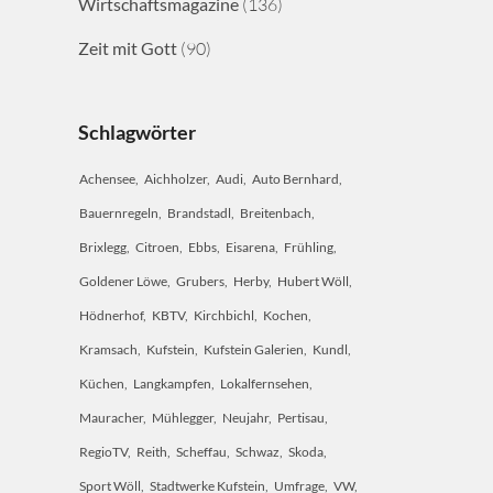
Wirtschaftsmagazine
(136)
Zeit mit Gott
(90)
Schlagwörter
Achensee
Aichholzer
Audi
Auto Bernhard
Bauernregeln
Brandstadl
Breitenbach
Brixlegg
Citroen
Ebbs
Eisarena
Frühling
Goldener Löwe
Grubers
Herby
Hubert Wöll
Hödnerhof
KBTV
Kirchbichl
Kochen
Kramsach
Kufstein
Kufstein Galerien
Kundl
Küchen
Langkampfen
Lokalfernsehen
Mauracher
Mühlegger
Neujahr
Pertisau
RegioTV
Reith
Scheffau
Schwaz
Skoda
Sport Wöll
Stadtwerke Kufstein
Umfrage
VW