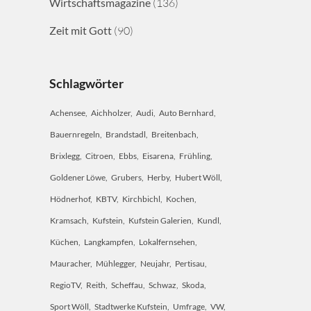
Wirtschaftsmagazine
(136)
Zeit mit Gott
(90)
Schlagwörter
Achensee
Aichholzer
Audi
Auto Bernhard
Bauernregeln
Brandstadl
Breitenbach
Brixlegg
Citroen
Ebbs
Eisarena
Frühling
Goldener Löwe
Grubers
Herby
Hubert Wöll
Hödnerhof
KBTV
Kirchbichl
Kochen
Kramsach
Kufstein
Kufstein Galerien
Kundl
Küchen
Langkampfen
Lokalfernsehen
Mauracher
Mühlegger
Neujahr
Pertisau
RegioTV
Reith
Scheffau
Schwaz
Skoda
Sport Wöll
Stadtwerke Kufstein
Umfrage
VW