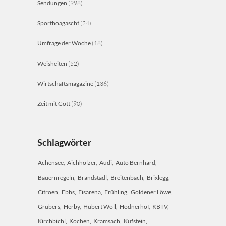
Sendungen
(998)
Sporthoagascht
(24)
Umfrage der Woche
(18)
Weisheiten
(52)
Wirtschaftsmagazine
(136)
Zeit mit Gott
(90)
Schlagwörter
Achensee
Aichholzer
Audi
Auto Bernhard
Bauernregeln
Brandstadl
Breitenbach
Brixlegg
Citroen
Ebbs
Eisarena
Frühling
Goldener Löwe
Grubers
Herby
Hubert Wöll
Hödnerhof
KBTV
Kirchbichl
Kochen
Kramsach
Kufstein