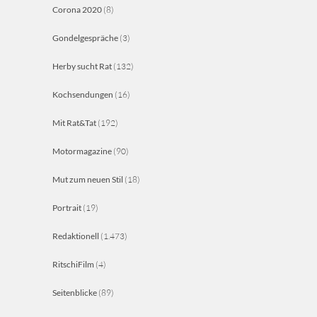
Corona 2020
(8)
Gondelgespräche
(3)
Herby sucht Rat
(132)
Kochsendungen
(16)
Mit Rat&Tat
(192)
Motormagazine
(90)
Mut zum neuen Stil
(18)
Portrait
(19)
Redaktionell
(1.473)
RitschiFilm
(4)
Seitenblicke
(89)