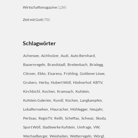
Wirtschaftsmagazine
(136)
Zeit mit Gott
(90)
Schlagwörter
Achensee
Aichholzer
Audi
Auto Bernhard
Bauernregeln
Brandstadl
Breitenbach
Brixlegg
Citroen
Ebbs
Eisarena
Frühling
Goldener Löwe
Grubers
Herby
Hubert Wöll
Hödnerhof
KBTV
Kirchbichl
Kochen
Kramsach
Kufstein
Kufstein Galerien
Kundl
Küchen
Langkampfen
Lokalfernsehen
Mauracher
Mühlegger
Neujahr
Pertisau
RegioTV
Reith
Scheffau
Schwaz
Skoda
Sport Wöll
Stadtwerke Kufstein
Umfrage
VW
Wechselberger
Weisheiten
Wetterregeln
Wörgl