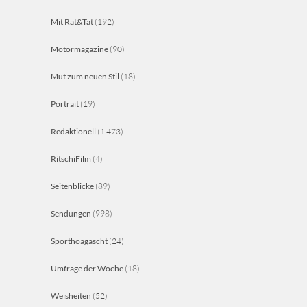
Mit Rat&Tat
(192)
Motormagazine
(90)
Mut zum neuen Stil
(18)
Portrait
(19)
Redaktionell
(1.473)
RitschiFilm
(4)
Seitenblicke
(89)
Sendungen
(998)
Sporthoagascht
(24)
Umfrage der Woche
(18)
Weisheiten
(52)