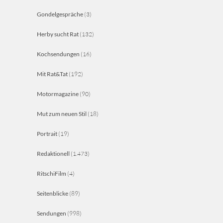
Gondelgespräche
(3)
Herby sucht Rat
(132)
Kochsendungen
(16)
Mit Rat&Tat
(192)
Motormagazine
(90)
Mut zum neuen Stil
(18)
Portrait
(19)
Redaktionell
(1.473)
RitschiFilm
(4)
Seitenblicke
(89)
Sendungen
(998)