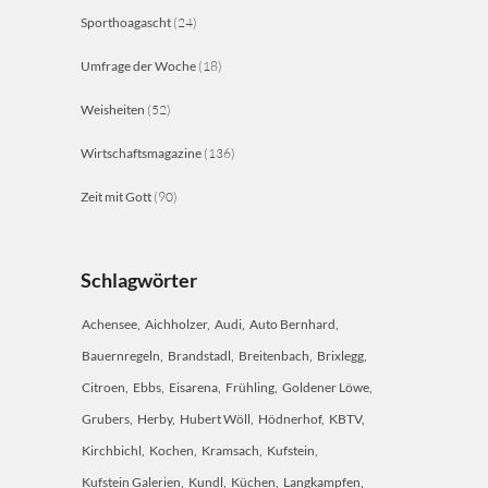
Sporthoagascht
(24)
Umfrage der Woche
(18)
Weisheiten
(52)
Wirtschaftsmagazine
(136)
Zeit mit Gott
(90)
Schlagwörter
Achensee
Aichholzer
Audi
Auto Bernhard
Bauernregeln
Brandstadl
Breitenbach
Brixlegg
Citroen
Ebbs
Eisarena
Frühling
Goldener Löwe
Grubers
Herby
Hubert Wöll
Hödnerhof
KBTV
Kirchbichl
Kochen
Kramsach
Kufstein
Kufstein Galerien
Kundl
Küchen
Langkampfen