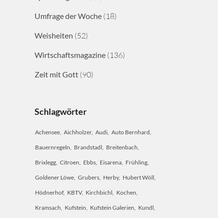
Umfrage der Woche
(18)
Weisheiten
(52)
Wirtschaftsmagazine
(136)
Zeit mit Gott
(90)
Schlagwörter
Achensee
Aichholzer
Audi
Auto Bernhard
Bauernregeln
Brandstadl
Breitenbach
Brixlegg
Citroen
Ebbs
Eisarena
Frühling
Goldener Löwe
Grubers
Herby
Hubert Wöll
Hödnerhof
KBTV
Kirchbichl
Kochen
Kramsach
Kufstein
Kufstein Galerien
Kundl