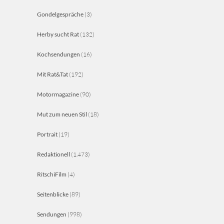
Gondelgespräche
(3)
Herby sucht Rat
(132)
Kochsendungen
(16)
Mit Rat&Tat
(192)
Motormagazine
(90)
Mut zum neuen Stil
(18)
Portrait
(19)
Redaktionell
(1.473)
RitschiFilm
(4)
Seitenblicke
(89)
Sendungen
(998)