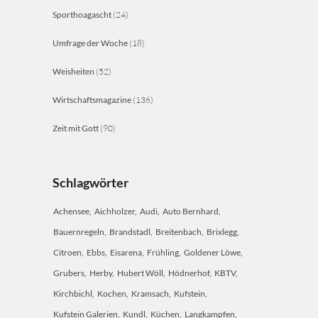
Sporthoagascht
(24)
Umfrage der Woche
(18)
Weisheiten
(52)
Wirtschaftsmagazine
(136)
Zeit mit Gott
(90)
Schlagwörter
Achensee
Aichholzer
Audi
Auto Bernhard
Bauernregeln
Brandstadl
Breitenbach
Brixlegg
Citroen
Ebbs
Eisarena
Frühling
Goldener Löwe
Grubers
Herby
Hubert Wöll
Hödnerhof
KBTV
Kirchbichl
Kochen
Kramsach
Kufstein
Kufstein Galerien
Kundl
Küchen
Langkampfen