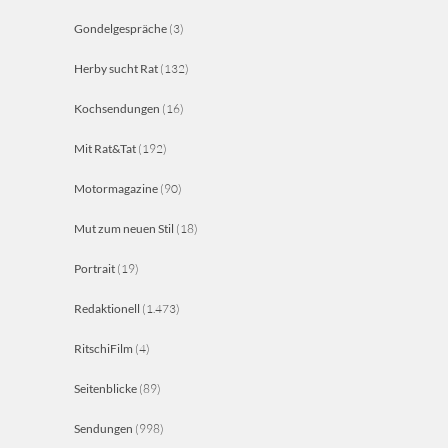
Gondelgespräche
(3)
Herby sucht Rat
(132)
Kochsendungen
(16)
Mit Rat&Tat
(192)
Motormagazine
(90)
Mut zum neuen Stil
(18)
Portrait
(19)
Redaktionell
(1.473)
RitschiFilm
(4)
Seitenblicke
(89)
Sendungen
(998)