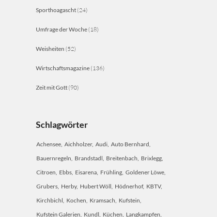
Sporthoagascht
(24)
Umfrage der Woche
(18)
Weisheiten
(52)
Wirtschaftsmagazine
(136)
Zeit mit Gott
(90)
Schlagwörter
Achensee
Aichholzer
Audi
Auto Bernhard
Bauernregeln
Brandstadl
Breitenbach
Brixlegg
Citroen
Ebbs
Eisarena
Frühling
Goldener Löwe
Grubers
Herby
Hubert Wöll
Hödnerhof
KBTV
Kirchbichl
Kochen
Kramsach
Kufstein
Kufstein Galerien
Kundl
Küchen
Langkampfen