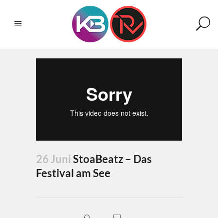
26 Juni
StoaBeatz – Das
Festival am See