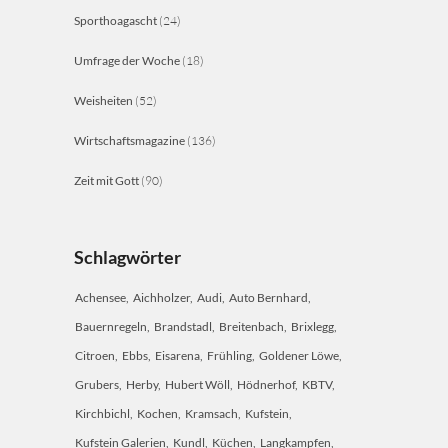
Sporthoagascht
(24)
Umfrage der Woche
(18)
Weisheiten
(52)
Wirtschaftsmagazine
(136)
Zeit mit Gott
(90)
Schlagwörter
Achensee
Aichholzer
Audi
Auto Bernhard
Bauernregeln
Brandstadl
Breitenbach
Brixlegg
Citroen
Ebbs
Eisarena
Frühling
Goldener Löwe
Grubers
Herby
Hubert Wöll
Hödnerhof
KBTV
Kirchbichl
Kochen
Kramsach
Kufstein
Kufstein Galerien
Kundl
Küchen
Langkampfen