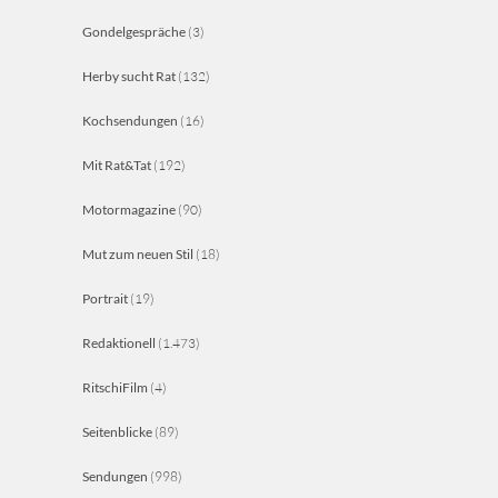
Gondelgespräche
(3)
Herby sucht Rat
(132)
Kochsendungen
(16)
Mit Rat&Tat
(192)
Motormagazine
(90)
Mut zum neuen Stil
(18)
Portrait
(19)
Redaktionell
(1.473)
RitschiFilm
(4)
Seitenblicke
(89)
Sendungen
(998)