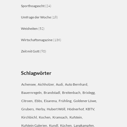
Sporthoagascht
(24)
Umfrage der Woche
(18)
Weisheiten
(52)
Wirtschaftsmagazine
(136)
Zeit mit Gott
(90)
Schlagwörter
Achensee
Aichholzer
Audi
Auto Bernhard
Bauernregeln
Brandstadl
Breitenbach
Brixlegg
Citroen
Ebbs
Eisarena
Frühling
Goldener Löwe
Grubers
Herby
Hubert Wöll
Hödnerhof
KBTV
Kirchbichl
Kochen
Kramsach
Kufstein
Kufstein Galerien
Kundl
Küchen
Langkampfen