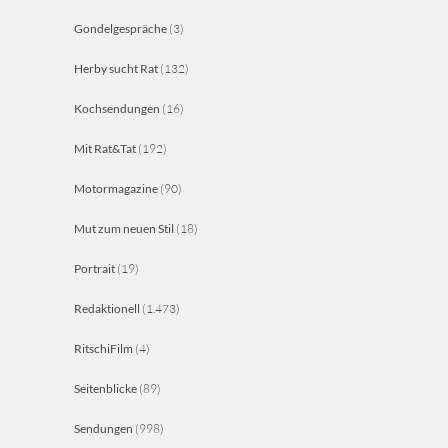
Gondelgespräche
(3)
Herby sucht Rat
(132)
Kochsendungen
(16)
Mit Rat&Tat
(192)
Motormagazine
(90)
Mut zum neuen Stil
(18)
Portrait
(19)
Redaktionell
(1.473)
RitschiFilm
(4)
Seitenblicke
(89)
Sendungen
(998)