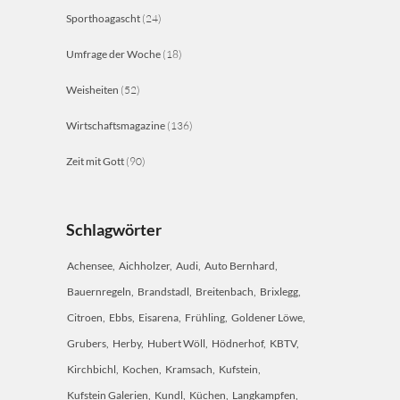
Sporthoagascht
(24)
Umfrage der Woche
(18)
Weisheiten
(52)
Wirtschaftsmagazine
(136)
Zeit mit Gott
(90)
Schlagwörter
Achensee
Aichholzer
Audi
Auto Bernhard
Bauernregeln
Brandstadl
Breitenbach
Brixlegg
Citroen
Ebbs
Eisarena
Frühling
Goldener Löwe
Grubers
Herby
Hubert Wöll
Hödnerhof
KBTV
Kirchbichl
Kochen
Kramsach
Kufstein
Kufstein Galerien
Kundl
Küchen
Langkampfen