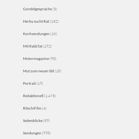
Gondelgespräche
(3)
Herby sucht Rat
(132)
Kochsendungen
(16)
Mit Rat&Tat
(192)
Motormagazine
(90)
Mut zum neuen Stil
(18)
Portrait
(19)
Redaktionell
(1.473)
RitschiFilm
(4)
Seitenblicke
(89)
Sendungen
(998)