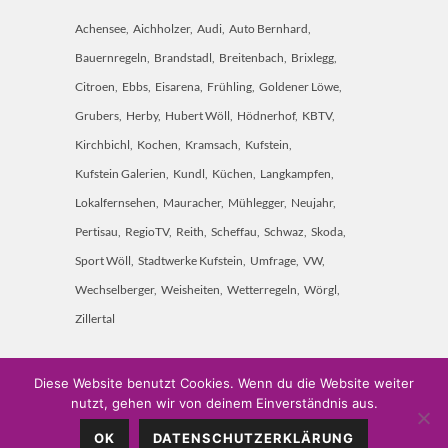
Achensee
Aichholzer
Audi
Auto Bernhard
Bauernregeln
Brandstadl
Breitenbach
Brixlegg
Citroen
Ebbs
Eisarena
Frühling
Goldener Löwe
Grubers
Herby
Hubert Wöll
Hödnerhof
KBTV
Kirchbichl
Kochen
Kramsach
Kufstein
Kufstein Galerien
Kundl
Küchen
Langkampfen
Lokalfernsehen
Mauracher
Mühlegger
Neujahr
Pertisau
RegioTV
Reith
Scheffau
Schwaz
Skoda
Sport Wöll
Stadtwerke Kufstein
Umfrage
VW
Wechselberger
Weisheiten
Wetterregeln
Wörgl
Zillertal
Diese Website benutzt Cookies. Wenn du die Website weiter
nutzt, gehen wir von deinem Einverständnis aus.
Weitschön 60 • A-6250 Kundl • Mobil: 0660 7451 000 •
OK
DATENSCHUTZERKLÄRUNG