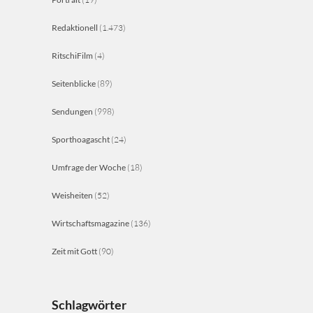
Redaktionell
(1.473)
RitschiFilm
(4)
Seitenblicke
(89)
Sendungen
(998)
Sporthoagascht
(24)
Umfrage der Woche
(18)
Weisheiten
(52)
Wirtschaftsmagazine
(136)
Zeit mit Gott
(90)
Schlagwörter