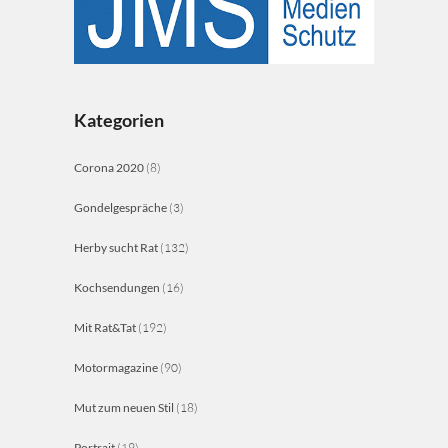
Kategorien
Corona 2020
(8)
Gondelgespräche
(3)
Herby sucht Rat
(132)
Kochsendungen
(16)
Mit Rat&Tat
(192)
Motormagazine
(90)
Mut zum neuen Stil
(18)
Portrait
(19)