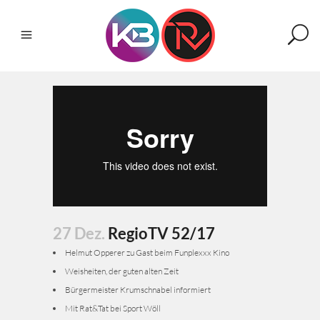
27 Dez.
RegioTV 52/17
Helmut Opperer zu Gast beim Funplexxx Kino
Weisheiten, der guten alten Zeit
Bürgermeister Krumschnabel informiert
Mit Rat&Tat bei Sport Wöll