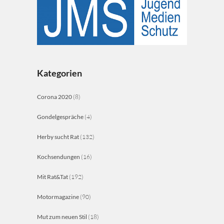
Kategorien
Corona 2020
(8)
Gondelgespräche
(4)
Herby sucht Rat
(132)
Kochsendungen
(16)
Mit Rat&Tat
(192)
Motormagazine
(90)
Mut zum neuen Stil
(18)