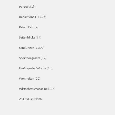
Portrait
(19)
Redaktionell
(1.475)
RitschiFilm
(4)
Seitenblicke
(89)
Sendungen
(1.000)
Sporthoagascht
(24)
Umfrage der Woche
(18)
Weisheiten
(52)
Wirtschaftsmagazine
(136)
Zeit mit Gott
(90)