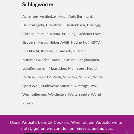
Schlagwörter
Achensee
Aichholzer
Audi
Auto Bernhard
Bauernregeln
Brandstadl
Breitenbach
Brixlegg
Citroen
Ebbs
Eisarena
Frühling
Goldener Löwe
Grubers
Herby
Hubert Wöll
Hödnerhof
KBTV
Kirchbichl
Kochen
Kramsach
Kufstein
Kufstein Galerien
Kundl
Küchen
Langkampfen
Lokalfernsehen
Mauracher
Mühlegger
Neujahr
Pertisau
RegioTV
Reith
Scheffau
Schwaz
Skoda
Sport Wöll
Stadtwerke Kufstein
Umfrage
VW
Wechselberger
Weisheiten
Wetterregeln
Wörgl
Zillertal
Diese Website benutzt Cookies. Wenn du die Website weiter
nutzt, gehen wir von deinem Einverständnis aus.