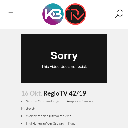
16 Okt.
RegioTV 42/19
Sabrina Grömansberger bei Amphoria Skincare
Kirchbichl
Weisheiten der guten alten Zeit
High-Linen auf der Saulueg in Kundl