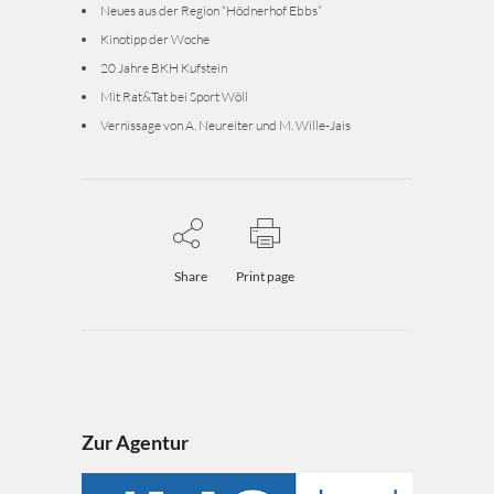
Neues aus der Region “Hödnerhof Ebbs”
Kinotipp der Woche
20 Jahre BKH Kufstein
Mit Rat&Tat bei Sport Wöll
Vernissage von A. Neureiter und M. Wille-Jais
Share
Print page
Zur Agentur