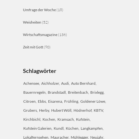
Umfrage der Woche
(18)
Weisheiten
(52)
Wirtschaftsmagazine
(136)
Zeit mit Gott
(90)
Schlagwörter
Achensee
Aichholzer
Audi
Auto Bernhard
Bauernregeln
Brandstadl
Breitenbach
Brixlegg
Citroen
Ebbs
Eisarena
Frühling
Goldener Löwe
Grubers
Herby
Hubert Wöll
Hödnerhof
KBTV
Kirchbichl
Kochen
Kramsach
Kufstein
Kufstein Galerien
Kundl
Küchen
Langkampfen
Lokalfernsehen
Mauracher
Mühlegger
Neujahr