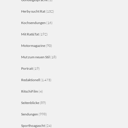
Herby sucht Rat
(132)
Kochsendungen
(16)
Mit Rat&Tat
(192)
Motormagazine
(90)
Mut zum neuen Stil
(18)
Portrait
(19)
Redaktionell
(1.473)
RitschiFilm
(4)
Seitenblicke
(89)
Sendungen
(998)
Sporthoagascht
(24)