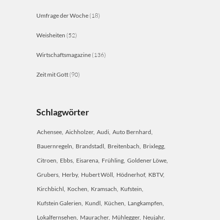
Umfrage der Woche
(18)
Weisheiten
(52)
Wirtschaftsmagazine
(136)
Zeit mit Gott
(90)
Schlagwörter
Achensee
Aichholzer
Audi
Auto Bernhard
Bauernregeln
Brandstadl
Breitenbach
Brixlegg
Citroen
Ebbs
Eisarena
Frühling
Goldener Löwe
Grubers
Herby
Hubert Wöll
Hödnerhof
KBTV
Kirchbichl
Kochen
Kramsach
Kufstein
Kufstein Galerien
Kundl
Küchen
Langkampfen
Lokalfernsehen
Mauracher
Mühlegger
Neujahr