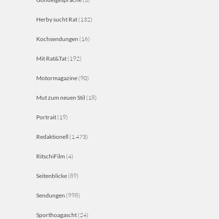
Herby sucht Rat
(132)
Kochsendungen
(16)
Mit Rat&Tat
(192)
Motormagazine
(90)
Mut zum neuen Stil
(18)
Portrait
(19)
Redaktionell
(1.473)
RitschiFilm
(4)
Seitenblicke
(89)
Sendungen
(998)
Sporthoagascht
(24)