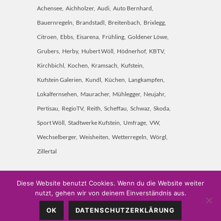
Achensee
Aichholzer
Audi
Auto Bernhard
Bauernregeln
Brandstadl
Breitenbach
Brixlegg
Citroen
Ebbs
Eisarena
Frühling
Goldener Löwe
Grubers
Herby
Hubert Wöll
Hödnerhof
KBTV
Kirchbichl
Kochen
Kramsach
Kufstein
Kufstein Galerien
Kundl
Küchen
Langkampfen
Lokalfernsehen
Mauracher
Mühlegger
Neujahr
Pertisau
RegioTV
Reith
Scheffau
Schwaz
Skoda
Sport Wöll
Stadtwerke Kufstein
Umfrage
VW
Wechselberger
Weisheiten
Wetterregeln
Wörgl
Zillertal
Diese Website benutzt Cookies. Wenn du die Website weiter
nutzt, gehen wir von deinem Einverständnis aus.
Weitschön 60 • A-6250 Kundl • Mobil: 0660 7451 000 •
OK
DATENSCHUTZERKLÄRUNG