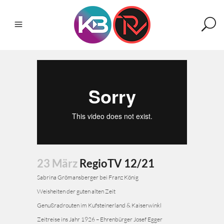
23 März
RegioTV 12/21
Sabrina Grömansberger bei Franz König
Weisheiten der guten alten Zeit
Genußradrouten im Kufsteinerland & Kaiserwinkl
Zeitreise ins Jahr 1926 – Ehrenbürger Josef Egger