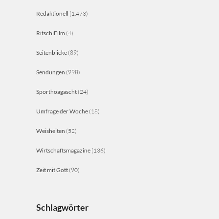
Redaktionell
(1.473)
RitschiFilm
(4)
Seitenblicke
(89)
Sendungen
(998)
Sporthoagascht
(24)
Umfrage der Woche
(18)
Weisheiten
(52)
Wirtschaftsmagazine
(136)
Zeit mit Gott
(90)
Schlagwörter