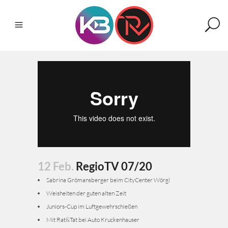
12 Feb.
RegioTV 07/20
Sabrina Grömansberger beim CityCenter Wörgl
Weisheiten der guten alten Zeit
Juniors-Cup im Luftgewehrschießen
Mit Rat&Tat bei Auto Kruckenhauser