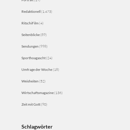
Redaktionell
(1.473)
RitschiFilm
(4)
Seitenblicke
(89)
Sendungen
(998)
Sporthoagascht
(24)
Umfrage der Woche
(18)
Weisheiten
(52)
Wirtschaftsmagazine
(136)
Zeit mit Gott
(90)
Schlagwörter