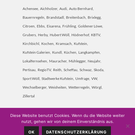
Achensee
Aichholzer
Audi
Auto Bernhard
Bauernregeln
Brandstadl
Breitenbach
Brixlegg
Citroen
Ebbs
Eisarena
Frühling
Goldener Löwe
Grubers
Herby
Hubert Wöll
Hödnerhof
KBTV
Kirchbichl
Kochen
Kramsach
Kufstein
Kufstein Galerien
Kundl
Küchen
Langkampfen
Lokalfernsehen
Mauracher
Mühlegger
Neujahr
Pertisau
RegioTV
Reith
Scheffau
Schwaz
Skoda
Sport Wöll
Stadtwerke Kufstein
Umfrage
VW
Wechselberger
Weisheiten
Wetterregeln
Wörgl
Zillertal
Diese Website benutzt Cookies. Wenn du die Website weiter
nutzt, gehen wir von deinem Einverständnis aus.
Weitschön 60 • A-6250 Kundl • Mobil: 0660 7451 000 •
OK
DATENSCHUTZERKLÄRUNG