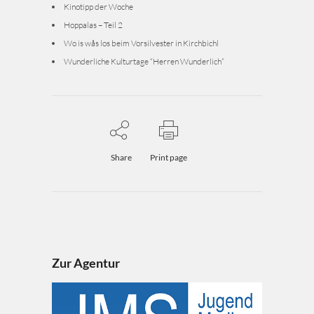
Kinotipp der Woche
Hoppalas – Teil 2
Wo is wås los beim Vorsilvester in Kirchbichl
Wunderliche Kulturtage “Herren Wunderlich”
Share
Print page
Zur Agentur