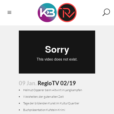
09 Jan.
RegioTV 02/19
Helmut Opperer beim Altwirt in Langkampfen
Weisheiten, der guten alten Zeit
Tage der bildenden Kunst im KulturQuartier
Buchpräsentation Kufstein-Krimi