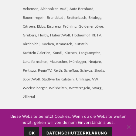
Achensee
Aichholzer
Audi
Auto Bernhard
Bauernregeln
Brandstadl
Breitenbach
Brixlegg
Citroen
Ebbs
Eisarena
Frühling
Goldener Löwe
Grubers
Herby
Hubert Wöll
Hödnerhof
KBTV
Kirchbichl
Kochen
Kramsach
Kufstein
Kufstein Galerien
Kundl
Küchen
Langkampfen
Lokalfernsehen
Mauracher
Mühlegger
Neujahr
Pertisau
RegioTV
Reith
Scheffau
Schwaz
Skoda
Sport Wöll
Stadtwerke Kufstein
Umfrage
VW
Wechselberger
Weisheiten
Wetterregeln
Wörgl
Zillertal
Diese Website benutzt Cookies. Wenn du die Website weiter
nutzt, gehen wir von deinem Einverständnis aus.
Weitschön 60 • A-6250 Kundl • Mobil: 0660 7451 000 •
OK
DATENSCHUTZERKLÄRUNG