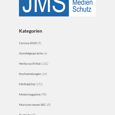
Kategorien
Corona 2020
(8)
Gondelgespräche
(4)
Herby sucht Rat
(132)
Kochsendungen
(16)
Mit Rat&Tat
(192)
Motormagazine
(90)
Mut zum neuen Stil
(18)
Portrait
(19)