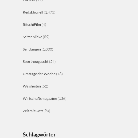
Redaktionell
(1.475)
RitschiFilm
(4)
Seitenblicke
(89)
Sendungen
(1.000)
Sporthoagascht
(24)
Umfrage der Woche
(18)
Weisheiten
(52)
Wirtschaftsmagazine
(136)
Zeit mit Gott
(90)
Schlagwörter