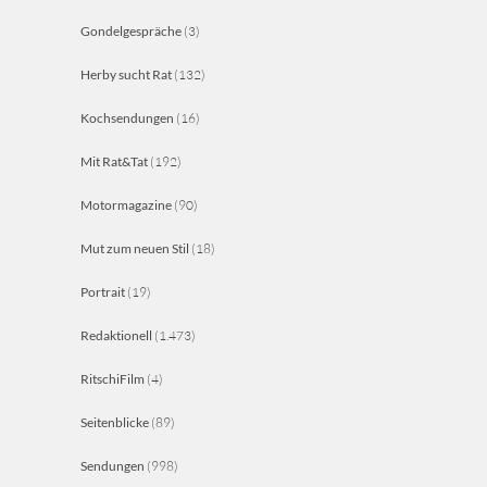
Gondelgespräche
(3)
Herby sucht Rat
(132)
Kochsendungen
(16)
Mit Rat&Tat
(192)
Motormagazine
(90)
Mut zum neuen Stil
(18)
Portrait
(19)
Redaktionell
(1.473)
RitschiFilm
(4)
Seitenblicke
(89)
Sendungen
(998)