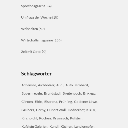
Sporthoagascht
(24)
Umfrage der Woche
(18)
Weisheiten
(52)
Wirtschaftsmagazine
(136)
Zeit mit Gott
(90)
Schlagwörter
Achensee
Aichholzer
Audi
Auto Bernhard
Bauernregeln
Brandstadl
Breitenbach
Brixlegg
Citroen
Ebbs
Eisarena
Frühling
Goldener Löwe
Grubers
Herby
Hubert Wöll
Hödnerhof
KBTV
Kirchbichl
Kochen
Kramsach
Kufstein
Kufstein Galerien
Kundl
Küchen
Langkampfen