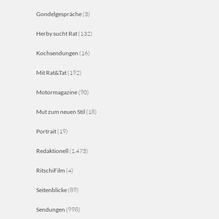
Gondelgespräche
(3)
Herby sucht Rat
(132)
Kochsendungen
(16)
Mit Rat&Tat
(192)
Motormagazine
(90)
Mut zum neuen Stil
(18)
Portrait
(19)
Redaktionell
(1.473)
RitschiFilm
(4)
Seitenblicke
(89)
Sendungen
(998)