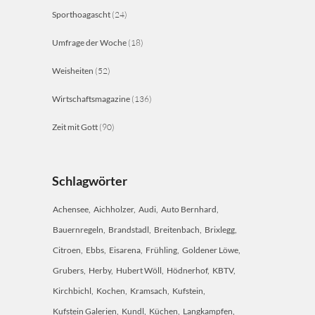
Sporthoagascht
(24)
Umfrage der Woche
(18)
Weisheiten
(52)
Wirtschaftsmagazine
(136)
Zeit mit Gott
(90)
Schlagwörter
Achensee
Aichholzer
Audi
Auto Bernhard
Bauernregeln
Brandstadl
Breitenbach
Brixlegg
Citroen
Ebbs
Eisarena
Frühling
Goldener Löwe
Grubers
Herby
Hubert Wöll
Hödnerhof
KBTV
Kirchbichl
Kochen
Kramsach
Kufstein
Kufstein Galerien
Kundl
Küchen
Langkampfen