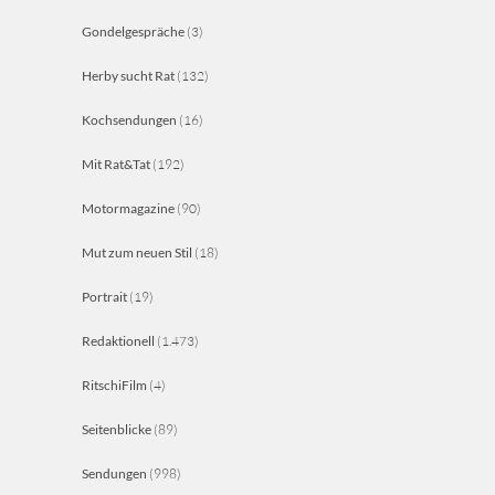
Gondelgespräche
(3)
Herby sucht Rat
(132)
Kochsendungen
(16)
Mit Rat&Tat
(192)
Motormagazine
(90)
Mut zum neuen Stil
(18)
Portrait
(19)
Redaktionell
(1.473)
RitschiFilm
(4)
Seitenblicke
(89)
Sendungen
(998)