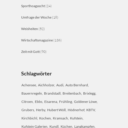
Sporthoagascht
(24)
Umfrage der Woche
(18)
Weisheiten
(52)
Wirtschaftsmagazine
(136)
Zeit mit Gott
(90)
Schlagwörter
Achensee
Aichholzer
Audi
Auto Bernhard
Bauernregeln
Brandstadl
Breitenbach
Brixlegg
Citroen
Ebbs
Eisarena
Frühling
Goldener Löwe
Grubers
Herby
Hubert Wöll
Hödnerhof
KBTV
Kirchbichl
Kochen
Kramsach
Kufstein
Kufstein Galerien
Kundl
Küchen
Langkampfen