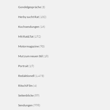
Gondelgespräche
(3)
Herby sucht Rat
(132)
Kochsendungen
(16)
Mit Rat&Tat
(192)
Motormagazine
(90)
Mut zum neuen Stil
(18)
Portrait
(19)
Redaktionell
(1.473)
RitschiFilm
(4)
Seitenblicke
(89)
Sendungen
(998)