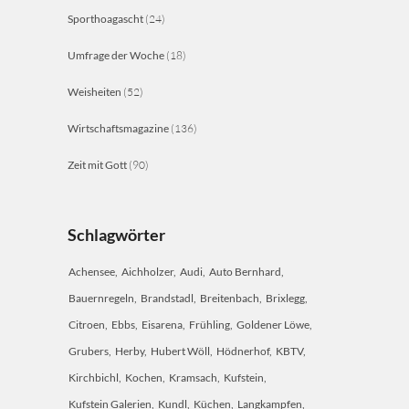
Sporthoagascht
(24)
Umfrage der Woche
(18)
Weisheiten
(52)
Wirtschaftsmagazine
(136)
Zeit mit Gott
(90)
Schlagwörter
Achensee
Aichholzer
Audi
Auto Bernhard
Bauernregeln
Brandstadl
Breitenbach
Brixlegg
Citroen
Ebbs
Eisarena
Frühling
Goldener Löwe
Grubers
Herby
Hubert Wöll
Hödnerhof
KBTV
Kirchbichl
Kochen
Kramsach
Kufstein
Kufstein Galerien
Kundl
Küchen
Langkampfen