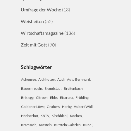
Umfrage der Woche
(18)
Weisheiten
(52)
Wirtschaftsmagazine
(136)
Zeit mit Gott
(90)
Schlagwörter
Achensee
Aichholzer
Audi
Auto Bernhard
Bauernregeln
Brandstadl
Breitenbach
Brixlegg
Citroen
Ebbs
Eisarena
Frühling
Goldener Löwe
Grubers
Herby
Hubert Wöll
Hödnerhof
KBTV
Kirchbichl
Kochen
Kramsach
Kufstein
Kufstein Galerien
Kundl