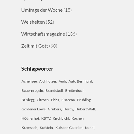
Umfrage der Woche
(18)
Weisheiten
(52)
Wirtschaftsmagazine
(136)
Zeit mit Gott
(90)
Schlagwörter
Achensee
Aichholzer
Audi
Auto Bernhard
Bauernregeln
Brandstadl
Breitenbach
Brixlegg
Citroen
Ebbs
Eisarena
Frühling
Goldener Löwe
Grubers
Herby
Hubert Wöll
Hödnerhof
KBTV
Kirchbichl
Kochen
Kramsach
Kufstein
Kufstein Galerien
Kundl