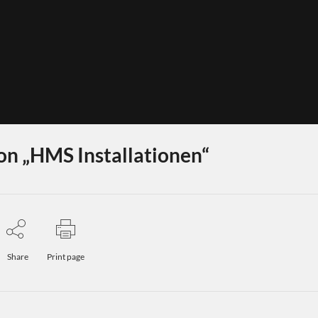
on „HMS Installationen“
Share
Print page