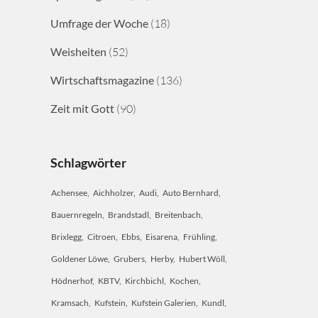
Umfrage der Woche
(18)
Weisheiten
(52)
Wirtschaftsmagazine
(136)
Zeit mit Gott
(90)
Schlagwörter
Achensee
Aichholzer
Audi
Auto Bernhard
Bauernregeln
Brandstadl
Breitenbach
Brixlegg
Citroen
Ebbs
Eisarena
Frühling
Goldener Löwe
Grubers
Herby
Hubert Wöll
Hödnerhof
KBTV
Kirchbichl
Kochen
Kramsach
Kufstein
Kufstein Galerien
Kundl