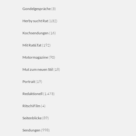
Gondelgespräche
(3)
Herby sucht Rat
(132)
Kochsendungen
(16)
Mit Rat&Tat
(192)
Motormagazine
(90)
Mut zum neuen Stil
(18)
Portrait
(19)
Redaktionell
(1.473)
RitschiFilm
(4)
Seitenblicke
(89)
Sendungen
(998)