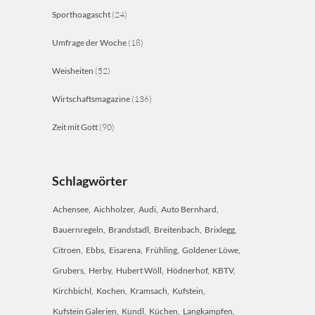
Sporthoagascht
(24)
Umfrage der Woche
(18)
Weisheiten
(52)
Wirtschaftsmagazine
(136)
Zeit mit Gott
(90)
Schlagwörter
Achensee
Aichholzer
Audi
Auto Bernhard
Bauernregeln
Brandstadl
Breitenbach
Brixlegg
Citroen
Ebbs
Eisarena
Frühling
Goldener Löwe
Grubers
Herby
Hubert Wöll
Hödnerhof
KBTV
Kirchbichl
Kochen
Kramsach
Kufstein
Kufstein Galerien
Kundl
Küchen
Langkampfen