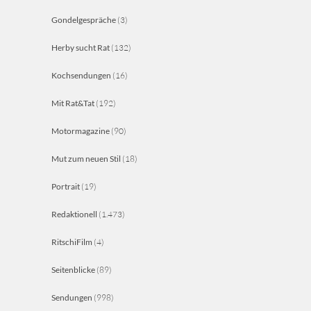
Gondelgespräche
(3)
Herby sucht Rat
(132)
Kochsendungen
(16)
Mit Rat&Tat
(192)
Motormagazine
(90)
Mut zum neuen Stil
(18)
Portrait
(19)
Redaktionell
(1.473)
RitschiFilm
(4)
Seitenblicke
(89)
Sendungen
(998)