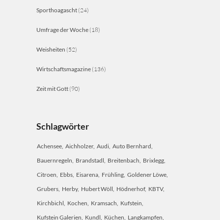
Sporthoagascht
(24)
Umfrage der Woche
(18)
Weisheiten
(52)
Wirtschaftsmagazine
(136)
Zeit mit Gott
(90)
Schlagwörter
Achensee
Aichholzer
Audi
Auto Bernhard
Bauernregeln
Brandstadl
Breitenbach
Brixlegg
Citroen
Ebbs
Eisarena
Frühling
Goldener Löwe
Grubers
Herby
Hubert Wöll
Hödnerhof
KBTV
Kirchbichl
Kochen
Kramsach
Kufstein
Kufstein Galerien
Kundl
Küchen
Langkampfen