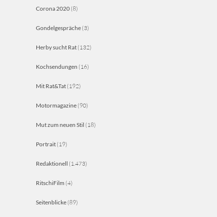
Corona 2020
(8)
Gondelgespräche
(3)
Herby sucht Rat
(132)
Kochsendungen
(16)
Mit Rat&Tat
(192)
Motormagazine
(90)
Mut zum neuen Stil
(18)
Portrait
(19)
Redaktionell
(1.473)
RitschiFilm
(4)
Seitenblicke
(89)