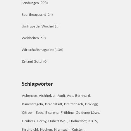
Sendungen
(998)
Sporthoagascht
(24)
Umfrage der Woche
(18)
Weisheiten
(52)
Wirtschaftsmagazine
(136)
Zeit mit Gott
(90)
Schlagwörter
Achensee
Aichholzer
Audi
Auto Bernhard
Bauernregeln
Brandstadl
Breitenbach
Brixlegg
Citroen
Ebbs
Eisarena
Frühling
Goldener Löwe
Grubers
Herby
Hubert Wöll
Hödnerhof
KBTV
Kirchbichl
Kochen
Kramsach
Kufstein