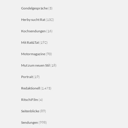
Gondelgespräche
(3)
Herby sucht Rat
(132)
Kochsendungen
(16)
Mit Rat&Tat
(192)
Motormagazine
(90)
Mut zum neuen Stil
(18)
Portrait
(19)
Redaktionell
(1.473)
RitschiFilm
(4)
Seitenblicke
(89)
Sendungen
(998)