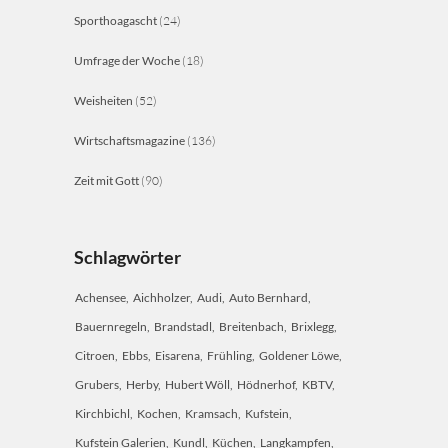
Sporthoagascht
(24)
Umfrage der Woche
(18)
Weisheiten
(52)
Wirtschaftsmagazine
(136)
Zeit mit Gott
(90)
Schlagwörter
Achensee
Aichholzer
Audi
Auto Bernhard
Bauernregeln
Brandstadl
Breitenbach
Brixlegg
Citroen
Ebbs
Eisarena
Frühling
Goldener Löwe
Grubers
Herby
Hubert Wöll
Hödnerhof
KBTV
Kirchbichl
Kochen
Kramsach
Kufstein
Kufstein Galerien
Kundl
Küchen
Langkampfen