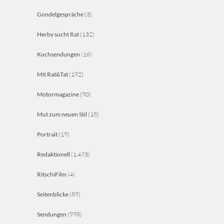
Gondelgespräche
(3)
Herby sucht Rat
(132)
Kochsendungen
(16)
Mit Rat&Tat
(192)
Motormagazine
(90)
Mut zum neuen Stil
(18)
Portrait
(19)
Redaktionell
(1.473)
RitschiFilm
(4)
Seitenblicke
(89)
Sendungen
(998)