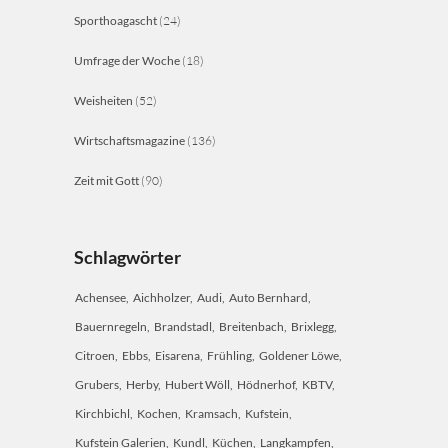
Sporthoagascht
(24)
Umfrage der Woche
(18)
Weisheiten
(52)
Wirtschaftsmagazine
(136)
Zeit mit Gott
(90)
Schlagwörter
Achensee
Aichholzer
Audi
Auto Bernhard
Bauernregeln
Brandstadl
Breitenbach
Brixlegg
Citroen
Ebbs
Eisarena
Frühling
Goldener Löwe
Grubers
Herby
Hubert Wöll
Hödnerhof
KBTV
Kirchbichl
Kochen
Kramsach
Kufstein
Kufstein Galerien
Kundl
Küchen
Langkampfen