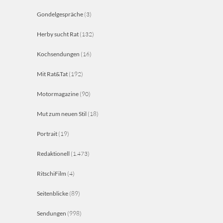
Gondelgespräche
(3)
Herby sucht Rat
(132)
Kochsendungen
(16)
Mit Rat&Tat
(192)
Motormagazine
(90)
Mut zum neuen Stil
(18)
Portrait
(19)
Redaktionell
(1.473)
RitschiFilm
(4)
Seitenblicke
(89)
Sendungen
(998)