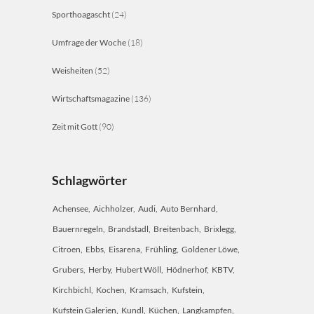
Sporthoagascht
(24)
Umfrage der Woche
(18)
Weisheiten
(52)
Wirtschaftsmagazine
(136)
Zeit mit Gott
(90)
Schlagwörter
Achensee
Aichholzer
Audi
Auto Bernhard
Bauernregeln
Brandstadl
Breitenbach
Brixlegg
Citroen
Ebbs
Eisarena
Frühling
Goldener Löwe
Grubers
Herby
Hubert Wöll
Hödnerhof
KBTV
Kirchbichl
Kochen
Kramsach
Kufstein
Kufstein Galerien
Kundl
Küchen
Langkampfen