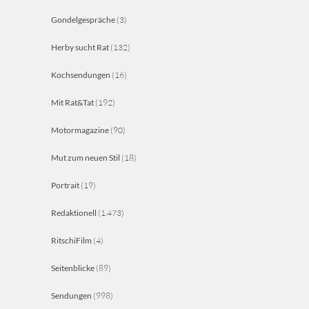
Gondelgespräche
(3)
Herby sucht Rat
(132)
Kochsendungen
(16)
Mit Rat&Tat
(192)
Motormagazine
(90)
Mut zum neuen Stil
(18)
Portrait
(19)
Redaktionell
(1.473)
RitschiFilm
(4)
Seitenblicke
(89)
Sendungen
(998)