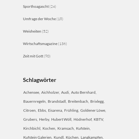
Sporthoagascht
(24)
Umfrage der Woche
(18)
Weisheiten
(52)
Wirtschaftsmagazine
(136)
Zeit mit Gott
(90)
Schlagwörter
Achensee
Aichholzer
Audi
Auto Bernhard
Bauernregeln
Brandstadl
Breitenbach
Brixlegg
Citroen
Ebbs
Eisarena
Frühling
Goldener Löwe
Grubers
Herby
Hubert Wöll
Hödnerhof
KBTV
Kirchbichl
Kochen
Kramsach
Kufstein
Kufstein Galerien
Kundl
Küchen
Langkampfen