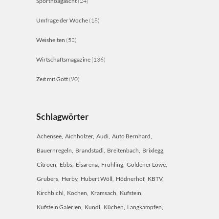
Sporthoagascht
(24)
Umfrage der Woche
(18)
Weisheiten
(52)
Wirtschaftsmagazine
(136)
Zeit mit Gott
(90)
Schlagwörter
Achensee
Aichholzer
Audi
Auto Bernhard
Bauernregeln
Brandstadl
Breitenbach
Brixlegg
Citroen
Ebbs
Eisarena
Frühling
Goldener Löwe
Grubers
Herby
Hubert Wöll
Hödnerhof
KBTV
Kirchbichl
Kochen
Kramsach
Kufstein
Kufstein Galerien
Kundl
Küchen
Langkampfen