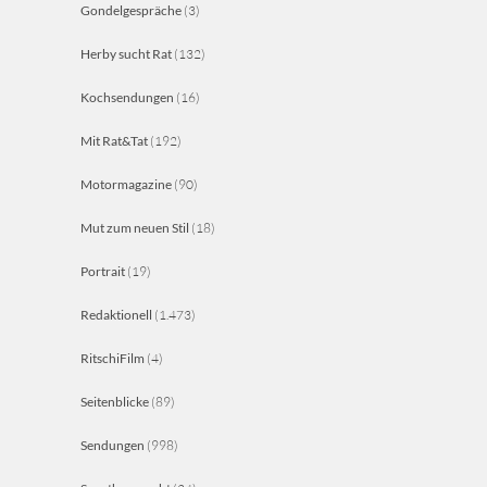
Gondelgespräche
(3)
Herby sucht Rat
(132)
Kochsendungen
(16)
Mit Rat&Tat
(192)
Motormagazine
(90)
Mut zum neuen Stil
(18)
Portrait
(19)
Redaktionell
(1.473)
RitschiFilm
(4)
Seitenblicke
(89)
Sendungen
(998)