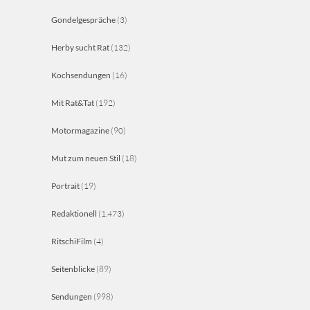
Gondelgespräche
(3)
Herby sucht Rat
(132)
Kochsendungen
(16)
Mit Rat&Tat
(192)
Motormagazine
(90)
Mut zum neuen Stil
(18)
Portrait
(19)
Redaktionell
(1.473)
RitschiFilm
(4)
Seitenblicke
(89)
Sendungen
(998)