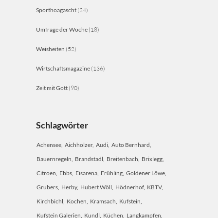
Sporthoagascht
(24)
Umfrage der Woche
(18)
Weisheiten
(52)
Wirtschaftsmagazine
(136)
Zeit mit Gott
(90)
Schlagwörter
Achensee
Aichholzer
Audi
Auto Bernhard
Bauernregeln
Brandstadl
Breitenbach
Brixlegg
Citroen
Ebbs
Eisarena
Frühling
Goldener Löwe
Grubers
Herby
Hubert Wöll
Hödnerhof
KBTV
Kirchbichl
Kochen
Kramsach
Kufstein
Kufstein Galerien
Kundl
Küchen
Langkampfen