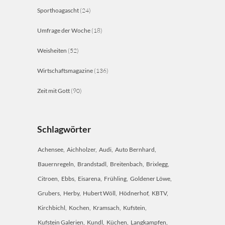
Sporthoagascht
(24)
Umfrage der Woche
(18)
Weisheiten
(52)
Wirtschaftsmagazine
(136)
Zeit mit Gott
(90)
Schlagwörter
Achensee
Aichholzer
Audi
Auto Bernhard
Bauernregeln
Brandstadl
Breitenbach
Brixlegg
Citroen
Ebbs
Eisarena
Frühling
Goldener Löwe
Grubers
Herby
Hubert Wöll
Hödnerhof
KBTV
Kirchbichl
Kochen
Kramsach
Kufstein
Kufstein Galerien
Kundl
Küchen
Langkampfen