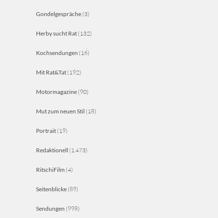
Gondelgespräche
(3)
Herby sucht Rat
(132)
Kochsendungen
(16)
Mit Rat&Tat
(192)
Motormagazine
(90)
Mut zum neuen Stil
(18)
Portrait
(19)
Redaktionell
(1.473)
RitschiFilm
(4)
Seitenblicke
(89)
Sendungen
(998)