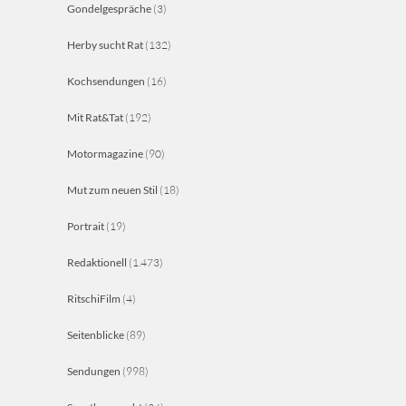
Gondelgespräche
(3)
Herby sucht Rat
(132)
Kochsendungen
(16)
Mit Rat&Tat
(192)
Motormagazine
(90)
Mut zum neuen Stil
(18)
Portrait
(19)
Redaktionell
(1.473)
RitschiFilm
(4)
Seitenblicke
(89)
Sendungen
(998)