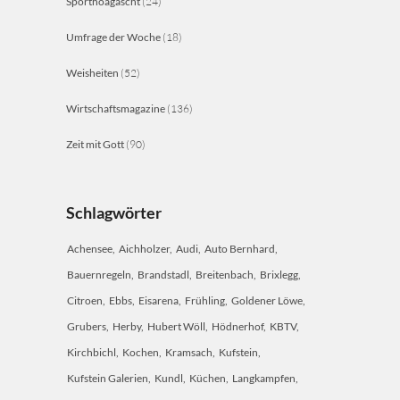
Sporthoagascht
(24)
Umfrage der Woche
(18)
Weisheiten
(52)
Wirtschaftsmagazine
(136)
Zeit mit Gott
(90)
Schlagwörter
Achensee
Aichholzer
Audi
Auto Bernhard
Bauernregeln
Brandstadl
Breitenbach
Brixlegg
Citroen
Ebbs
Eisarena
Frühling
Goldener Löwe
Grubers
Herby
Hubert Wöll
Hödnerhof
KBTV
Kirchbichl
Kochen
Kramsach
Kufstein
Kufstein Galerien
Kundl
Küchen
Langkampfen