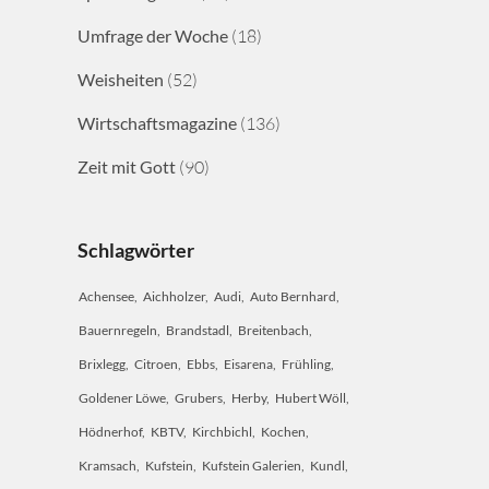
Umfrage der Woche
(18)
Weisheiten
(52)
Wirtschaftsmagazine
(136)
Zeit mit Gott
(90)
Schlagwörter
Achensee
Aichholzer
Audi
Auto Bernhard
Bauernregeln
Brandstadl
Breitenbach
Brixlegg
Citroen
Ebbs
Eisarena
Frühling
Goldener Löwe
Grubers
Herby
Hubert Wöll
Hödnerhof
KBTV
Kirchbichl
Kochen
Kramsach
Kufstein
Kufstein Galerien
Kundl