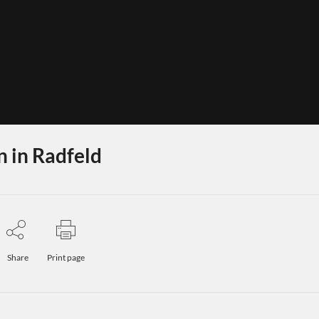
 in Radfeld
Share
Print page