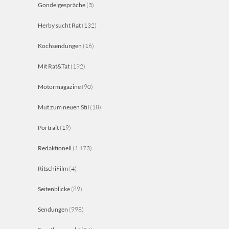
Gondelgespräche
(3)
Herby sucht Rat
(132)
Kochsendungen
(16)
Mit Rat&Tat
(192)
Motormagazine
(90)
Mut zum neuen Stil
(18)
Portrait
(19)
Redaktionell
(1.473)
RitschiFilm
(4)
Seitenblicke
(89)
Sendungen
(998)