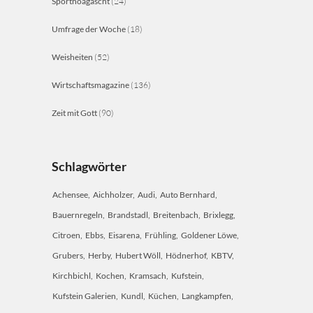
Sporthoagascht
(24)
Umfrage der Woche
(18)
Weisheiten
(52)
Wirtschaftsmagazine
(136)
Zeit mit Gott
(90)
Schlagwörter
Achensee
Aichholzer
Audi
Auto Bernhard
Bauernregeln
Brandstadl
Breitenbach
Brixlegg
Citroen
Ebbs
Eisarena
Frühling
Goldener Löwe
Grubers
Herby
Hubert Wöll
Hödnerhof
KBTV
Kirchbichl
Kochen
Kramsach
Kufstein
Kufstein Galerien
Kundl
Küchen
Langkampfen