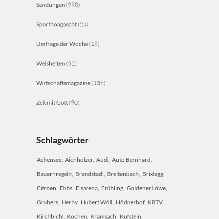
Sendungen
(998)
Sporthoagascht
(24)
Umfrage der Woche
(18)
Weisheiten
(52)
Wirtschaftsmagazine
(136)
Zeit mit Gott
(90)
Schlagwörter
Achensee
Aichholzer
Audi
Auto Bernhard
Bauernregeln
Brandstadl
Breitenbach
Brixlegg
Citroen
Ebbs
Eisarena
Frühling
Goldener Löwe
Grubers
Herby
Hubert Wöll
Hödnerhof
KBTV
Kirchbichl
Kochen
Kramsach
Kufstein