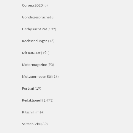
Corona 2020
(8)
Gondelgespräche
(3)
Herby sucht Rat
(132)
Kochsendungen
(16)
Mit Rat&Tat
(192)
Motormagazine
(90)
Mut zum neuen Stil
(18)
Portrait
(19)
Redaktionell
(1.473)
RitschiFilm
(4)
Seitenblicke
(89)