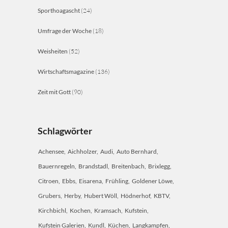
Sporthoagascht
(24)
Umfrage der Woche
(18)
Weisheiten
(52)
Wirtschaftsmagazine
(136)
Zeit mit Gott
(90)
Schlagwörter
Achensee
Aichholzer
Audi
Auto Bernhard
Bauernregeln
Brandstadl
Breitenbach
Brixlegg
Citroen
Ebbs
Eisarena
Frühling
Goldener Löwe
Grubers
Herby
Hubert Wöll
Hödnerhof
KBTV
Kirchbichl
Kochen
Kramsach
Kufstein
Kufstein Galerien
Kundl
Küchen
Langkampfen