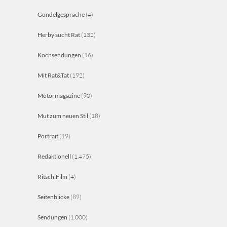
Gondelgespräche
(4)
Herby sucht Rat
(132)
Kochsendungen
(16)
Mit Rat&Tat
(192)
Motormagazine
(90)
Mut zum neuen Stil
(18)
Portrait
(19)
Redaktionell
(1.475)
RitschiFilm
(4)
Seitenblicke
(89)
Sendungen
(1.000)