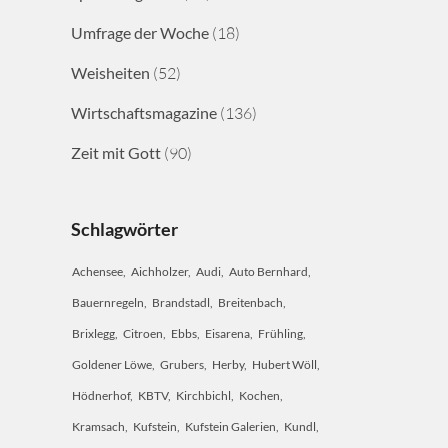
Umfrage der Woche
(18)
Weisheiten
(52)
Wirtschaftsmagazine
(136)
Zeit mit Gott
(90)
Schlagwörter
Achensee
Aichholzer
Audi
Auto Bernhard
Bauernregeln
Brandstadl
Breitenbach
Brixlegg
Citroen
Ebbs
Eisarena
Frühling
Goldener Löwe
Grubers
Herby
Hubert Wöll
Hödnerhof
KBTV
Kirchbichl
Kochen
Kramsach
Kufstein
Kufstein Galerien
Kundl