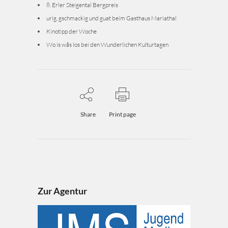
8. Erler Steigental Bergpreis
urig, gschmackig und guat beim Gasthaus Mariathal
Kinotipp der Woche
Wo is wås los bei den Wunderlichen Kulturtagen
Share
Print page
Zur Agentur