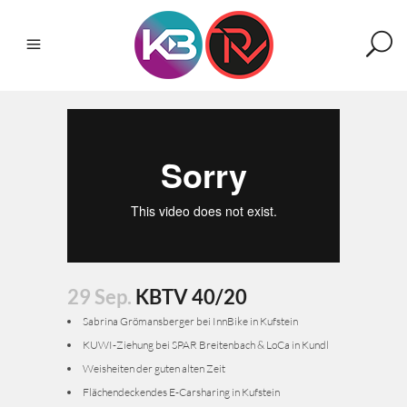
29 Sep.
KBTV 40/20
Sabrina Grömansberger bei InnBike in Kufstein
KUWI-Ziehung bei SPAR Breitenbach & LoCa in Kundl
Weisheiten der guten alten Zeit
Flächendeckendes E-Carsharing in Kufstein