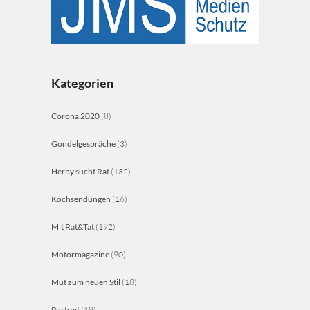
Kategorien
Corona 2020
(8)
Gondelgespräche
(3)
Herby sucht Rat
(132)
Kochsendungen
(16)
Mit Rat&Tat
(192)
Motormagazine
(90)
Mut zum neuen Stil
(18)
Portrait
(19)