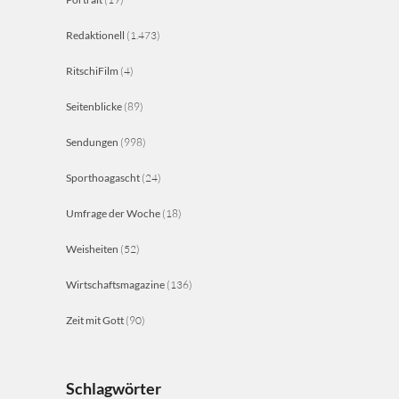
Redaktionell
(1.473)
RitschiFilm
(4)
Seitenblicke
(89)
Sendungen
(998)
Sporthoagascht
(24)
Umfrage der Woche
(18)
Weisheiten
(52)
Wirtschaftsmagazine
(136)
Zeit mit Gott
(90)
Schlagwörter