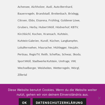
Achensee
Aichholzer
Audi
Auto Bernhard
Bauernregeln
Brandstadl
Breitenbach
Brixlegg
Citroen
Ebbs
Eisarena
Frühling
Goldener Löwe
Grubers
Herby
Hubert Wöll
Hödnerhof
KBTV
Kirchbichl
Kochen
Kramsach
Kufstein
Kufstein Galerien
Kundl
Küchen
Langkampfen
Lokalfernsehen
Mauracher
Mühlegger
Neujahr
Pertisau
RegioTV
Reith
Scheffau
Schwaz
Skoda
Sport Wöll
Stadtwerke Kufstein
Umfrage
VW
Wechselberger
Weisheiten
Wetterregeln
Wörgl
Zillertal
Diese Website benutzt Cookies. Wenn du die Website weiter
nutzt, gehen wir von deinem Einverständnis aus.
Weitschön 60 • A-6250 Kundl • Mobil: 0660 7451 000 •
OK
DATENSCHUTZERKLÄRUNG