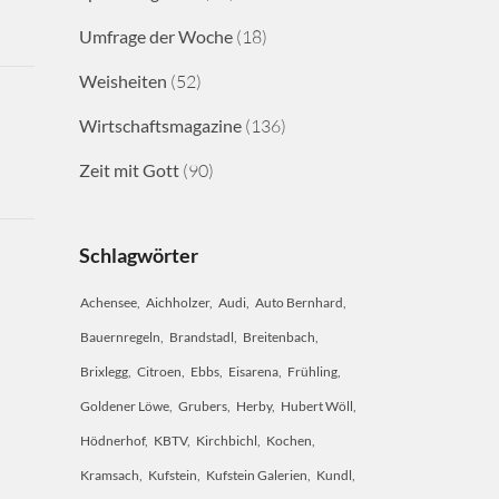
Umfrage der Woche
(18)
Weisheiten
(52)
Wirtschaftsmagazine
(136)
Zeit mit Gott
(90)
Schlagwörter
Achensee
Aichholzer
Audi
Auto Bernhard
Bauernregeln
Brandstadl
Breitenbach
Brixlegg
Citroen
Ebbs
Eisarena
Frühling
Goldener Löwe
Grubers
Herby
Hubert Wöll
Hödnerhof
KBTV
Kirchbichl
Kochen
Kramsach
Kufstein
Kufstein Galerien
Kundl