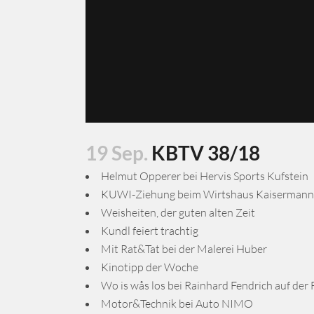
19 Sep.
KBTV 38/18
Helmut Opperer bei Hervis Sports Kufstein
KUWI-Ziehung beim Wirtshaus Kaisermann
Weisheiten, der guten alten Zeit
Kundl feiert trachtig
Mit Rat&Tat bei der Malerei Huber
Kinotipp der Woche
Wo is wås los bei Rainhard Fendrich auf der
Motor&Technik bei Auto NIMO