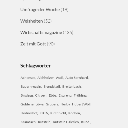
Umfrage der Woche
(18)
Weisheiten
(52)
Wirtschaftsmagazine
(136)
Zeit mit Gott
(90)
Schlagwörter
Achensee
Aichholzer
Audi
Auto Bernhard
Bauernregeln
Brandstadl
Breitenbach
Brixlegg
Citroen
Ebbs
Eisarena
Frühling
Goldener Löwe
Grubers
Herby
Hubert Wöll
Hödnerhof
KBTV
Kirchbichl
Kochen
Kramsach
Kufstein
Kufstein Galerien
Kundl