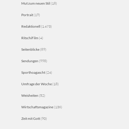
Mut zum neuen Stil
(18)
Portrait
(19)
Redaktionell
(1.473)
RitschiFilm
(4)
Seitenblicke
(89)
Sendungen
(998)
Sporthoagascht
(24)
Umfrage der Woche
(18)
Weisheiten
(52)
Wirtschaftsmagazine
(136)
Zeit mit Gott
(90)