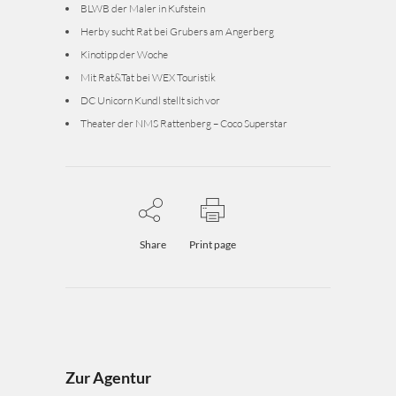
BLWB der Maler in Kufstein
Herby sucht Rat bei Grubers am Angerberg
Kinotipp der Woche
Mit Rat&Tat bei WEX Touristik
DC Unicorn Kundl stellt sich vor
Theater der NMS Rattenberg – Coco Superstar
Share
Print page
Zur Agentur