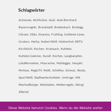
Schlagwörter
Achensee
Aichholzer
Audi
Auto Bernhard
Bauernregeln
Brandstadl
Breitenbach
Brixlegg
Citroen
Ebbs
Eisarena
Frühling
Goldener Löwe
Grubers
Herby
Hubert Wöll
Hödnerhof
KBTV
Kirchbichl
Kochen
Kramsach
Kufstein
Kufstein Galerien
Kundl
Küchen
Langkampfen
Lokalfernsehen
Mauracher
Mühlegger
Neujahr
Pertisau
RegioTV
Reith
Scheffau
Schwaz
Skoda
Sport Wöll
Stadtwerke Kufstein
Umfrage
VW
Wechselberger
Weisheiten
Wetterregeln
Wörgl
Zillertal
Diese Website benutzt Cookies. Wenn du die Website weiter