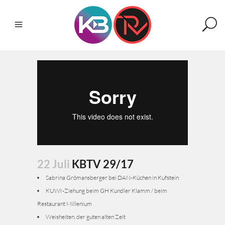
22 Juli
KBTV 29/17
Sabrina Grömansberger bei DAN-Küchen in Kufstein
KUWI-Ziehung beim GH Kundler Klamm / beim
Restaurant Millenium
Weisheiten, der guten alten Zeit