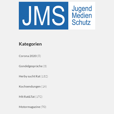
Kategorien
Corona 2020
(8)
Gondelgespräche
(3)
Herby sucht Rat
(132)
Kochsendungen
(16)
Mit Rat&Tat
(192)
Motormagazine
(90)