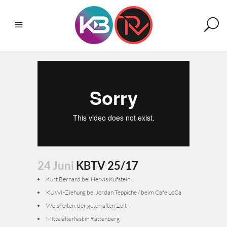
24 Juni
KBTV 25/17
Kurt Bernard bei Hervis Kufstein
KUWI-Ziehung bei Jordan Teppiche / beim Cafe LoCa
Weisheiten, der guten alten Zeit
Mittelalterfest in Rattenberg