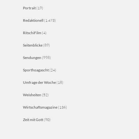
Portrait
(19)
Redaktionell
(1.473)
RitschiFilm
(4)
Seitenblicke
(89)
Sendungen
(998)
Sporthoagascht
(24)
Umfrage der Woche
(18)
Weisheiten
(52)
Wirtschaftsmagazine
(136)
Zeit mit Gott
(90)