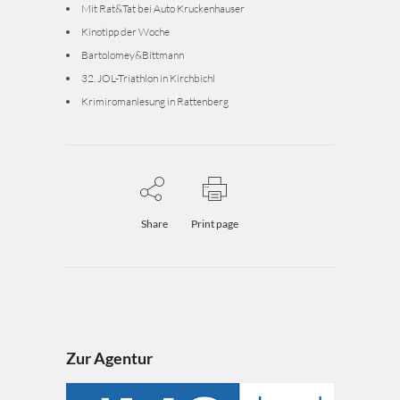
Mit Rat&Tat bei Auto Kruckenhauser
Kinotipp der Woche
Bartolomey&Bittmann
32. JOL-Triathlon in Kirchbichl
Krimiromanlesung in Rattenberg
Share
Print page
Zur Agentur