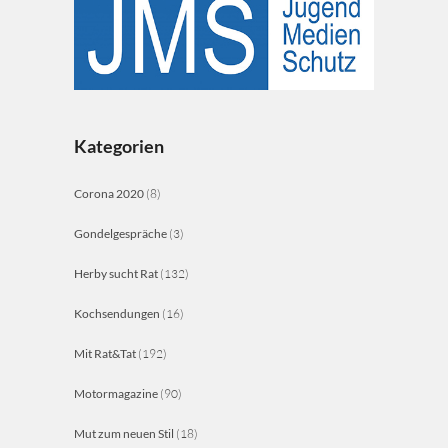
Kategorien
Corona 2020
(8)
Gondelgespräche
(3)
Herby sucht Rat
(132)
Kochsendungen
(16)
Mit Rat&Tat
(192)
Motormagazine
(90)
Mut zum neuen Stil
(18)