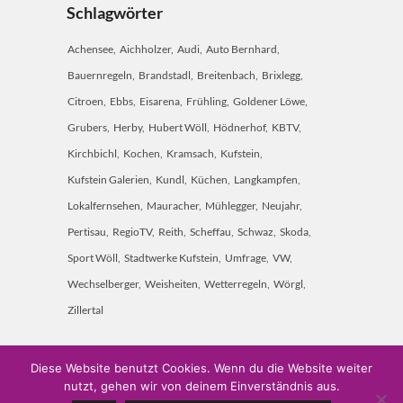
Schlagwörter
Achensee
Aichholzer
Audi
Auto Bernhard
Bauernregeln
Brandstadl
Breitenbach
Brixlegg
Citroen
Ebbs
Eisarena
Frühling
Goldener Löwe
Grubers
Herby
Hubert Wöll
Hödnerhof
KBTV
Kirchbichl
Kochen
Kramsach
Kufstein
Kufstein Galerien
Kundl
Küchen
Langkampfen
Lokalfernsehen
Mauracher
Mühlegger
Neujahr
Pertisau
RegioTV
Reith
Scheffau
Schwaz
Skoda
Sport Wöll
Stadtwerke Kufstein
Umfrage
VW
Wechselberger
Weisheiten
Wetterregeln
Wörgl
Zillertal
Diese Website benutzt Cookies. Wenn du die Website weiter
nutzt, gehen wir von deinem Einverständnis aus.