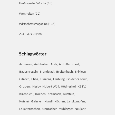
Umfrage der Woche
(18)
Weisheiten
(52)
Wirtschaftsmagazine
(136)
Zeit mit Gott
(90)
Schlagwörter
Achensee
Aichholzer
Audi
Auto Bernhard
Bauernregeln
Brandstadl
Breitenbach
Brixlegg
Citroen
Ebbs
Eisarena
Frühling
Goldener Löwe
Grubers
Herby
Hubert Wöll
Hödnerhof
KBTV
Kirchbichl
Kochen
Kramsach
Kufstein
Kufstein Galerien
Kundl
Küchen
Langkampfen
Lokalfernsehen
Mauracher
Mühlegger
Neujahr