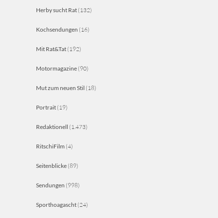
Herby sucht Rat
(132)
Kochsendungen
(16)
Mit Rat&Tat
(192)
Motormagazine
(90)
Mut zum neuen Stil
(18)
Portrait
(19)
Redaktionell
(1.473)
RitschiFilm
(4)
Seitenblicke
(89)
Sendungen
(998)
Sporthoagascht
(24)