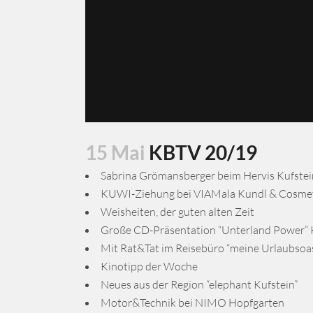
15 Mai
KBTV 20/19
Sabrina Grömansberger beim Hervis Kufstei
KUWI-Ziehung bei VIAMala Kundl & Cosmet
Weisheiten, der guten alten Zeit
Große CD-Präsentation “Unterland Power” 
Mit Rat&Tat im Reisebüro “meine Urlaubsoas
Kinotipp der Woche
Neues aus der Region “elephant Kufstein”
Motor&Technik bei NIMO Hopfgarten