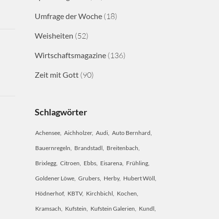
Umfrage der Woche
(18)
Weisheiten
(52)
Wirtschaftsmagazine
(136)
Zeit mit Gott
(90)
Schlagwörter
Achensee
Aichholzer
Audi
Auto Bernhard
Bauernregeln
Brandstadl
Breitenbach
Brixlegg
Citroen
Ebbs
Eisarena
Frühling
Goldener Löwe
Grubers
Herby
Hubert Wöll
Hödnerhof
KBTV
Kirchbichl
Kochen
Kramsach
Kufstein
Kufstein Galerien
Kundl